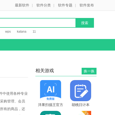
最新软件
|
软件分类
|
软件专题
|
软件发布
wps
katana
11
相关游戏
换一换
件中使用各种专业
采购管理、会员
洋果扫描王官方
胡桃日计本
所有的商品，还
版v1.6.0安卓版
v1.2 安卓版