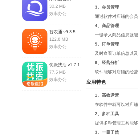
v1.5.9 安卓版
30.2 MB
3、会员管理
效率办公
通过软件对店铺的会员进
4、商品管理
智农通 v9.3.5
一键录入商品信息就能够
安卓版
122.8 MB
5、订单管理
效率办公
及时查看订单信息以及订
6、经营分析
优派找活 v1.7.1
安卓版
软件能够对店铺的经营数
77.5 MB
效率办公
应用特色
1、高效运营
在软件中就可以对店铺进
2、多种工具
提供多种管理工具能够在
3、一目了然