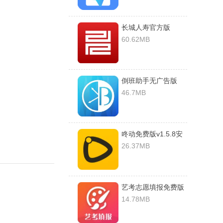
长城人寿官方版
v1.3.8安卓版
60.62MB
倒班助手无广告版
v4.4.1安卓版
46.7MB
咚动免费版v1.5.8安
卓版
26.37MB
艺考志愿填报免费版
v1.0.22破解版
14.78MB