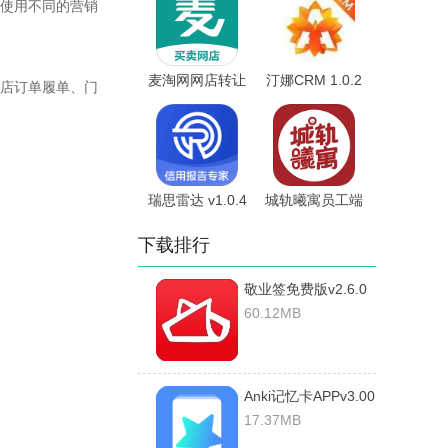
使用不同的营销
麦淘网网店转让
汀娜CRM 1.0.2
店订单履单、门
v21.00.0 安卓
安卓版
版
瑞思雷达 v1.0.4
城轨曦寓员工端
安卓版
v1.1.1 安卓版
下载排行
敬业签免费版v2.6.0
破解版
60.12MB
Anki记忆卡APPv3.00
破解版
17.37MB