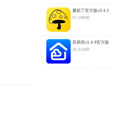
蘑菇丁官方版v3.4.2
安卓版
57.28MB
苏易登v1.4.9官方版
26.61MB