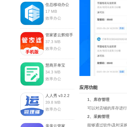
住总移动办公
v2.7.0 手机版
17 MB
效率办公
管家婆云辉煌手
机版 v10.8.0 安
37.3 MB
卓版
效率办公
慧商开单宝
v1.0.2 安卓版
34.3 MB
效率办公
应用功能
人人秀 v3.2.2
1、库存管理
安卓版
39.8 MB
可以对店铺的库存进行管
效率办公
2、采购管理
能够通过软件i及时采购
亲亲云管家