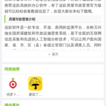
推荐这款高效的办公软件，有了这款房屋市政普查官方版
就可以轻松收集数据信息了，欢迎大家在本站下载哦。
房屋市政普查介绍
这款软件是一款专业、开放、易用的监测平台，全称又叫
做全国房屋建筑和市政设施普查系统，基于全面的互联网
信息采集和先进的人工智能分析技术，可以让用户面向国
家、省、市、区（县）各级主管部门以及调查人员。同时
软件系统为用户提供了数据采集功能，能实现房屋建筑空
∨ 展开
间信息及相关属性信息的采集，而提取的信息将由软件系
统提供数据汇交审核功能，按区（县） 、市、省、国家进
行逐级汇交和审核，其目的是为了对违规占用土地建房，
同类推荐
建房手续不合格的用户来整改和追溯。除此之外，软件还
能让各级主管部门通过系统，来实时掌握各地数据普查工
作进展情况，从而实现对各地调查要素的统一、集中管
理。软件上的房屋数据信息都非常准确，拥有地图查询排
猎萝卜官方版
蘑菇丁官方版v3.4.2安卓版
查任务的进度功能，提供排查评估信息详情查询，还能够
解决排查过程中出现的问答，达到最佳的排查效果，大家
猜你喜欢