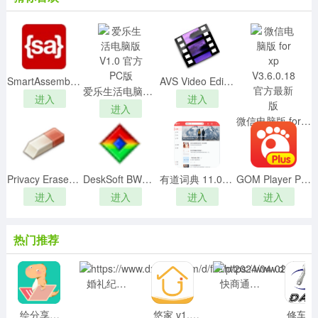
都可以在这里将问题信息调查的一清二楚。另外，使用这
款软件还能够掌握第一资讯、浏览到最新的信息服务，总
之是一款高效的平台，有需要的用户在本站下载使用！
SmartAssembly 8中文破解版
AVS Video Editorv9.0.1.328破解版
爱乐生活电脑版 V1.0 官方PC版
进入
进入
进入
微信电脑版 for xp V3.6.0.18 官方最新版
进入
Privacy Eraser Free(隐私橡皮擦)v4.59.0中文免费版
DeskSoft BWMeterv7.7.1破解版
有道词典 11.0.0.0
GOM Player Plusv2.3.54.5318汉化版
进入
进入
进入
进入
热门推荐
婚礼纪商家版 v5.2.22 安卓版
快商通手机版v7.27安卓版
绘分享破解版v4.20.1安卓版
悠家 v1.0.1 安卓版
修车