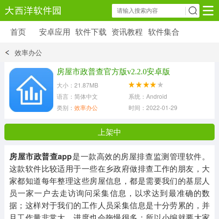
首页
安卓应用
软件下载
资讯教程
软件集合
安卓应用
软件下载
资讯教程
效率办公
安卓软件
安卓游戏
房屋市政普查官方版v2.2.0安卓版
6179 款应用
39 款应用
大小：21.87MB
语言：简体中文
系统：Android
类别：
效率办公
时间：2022-01-29 13:23:32
上架中
房屋市政普查app
是一款高效的房屋排查监测管理软件。
这款软件比较适用于一些在乡政府做排查工作的朋友，大
家都知道每年整理这些房屋信息，都是需要我们的基层人
员一家一户去走访询问采集信息，以求达到最准确的数
据；这样对于我们的工作人员采集信息是十分劳累的，并
且工作量非常大，进度也会拖慢很多；所以小编就要大家