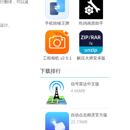
行翻译，可以减
手机转移王牌
吃鸡画质助手
设计。
v1 安卓版
1.0.7.9安卓版
工程相机 v2.0.1
解压大师安卓版
安卓版
5.5.0安卓版
下载排行
信号雷达中文版
v6.4.3-1安卓版
4.66MB
自动点击精灵官方版
v4.9.2安卓版
22.73MB