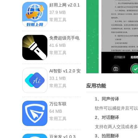
好用上网 v2.0.1
安卓版
37.9 MB
常用工具
免费超级亮手电
筒 v1.0.4 安卓
41.6 MB
版
常用工具
AI智影 v1.2.0 安
卓版
33.1 MB
常用工具
应用功能
1、同声传译
万位车联
软件可以捕捉并且可以精
v3.1.15 安卓版
64 MB
2、对话翻译
常用工具
支持在两人交流或者多人
3、拍照翻译
豆米发 v1.0.3