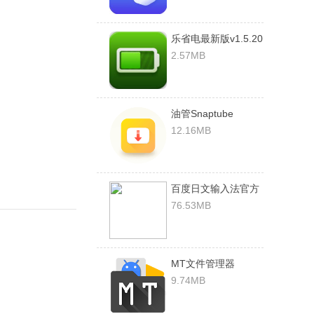
乐省电最新版v1.5.20
安卓版
2.57MB
油管Snaptube
12.16MB
百度日文输入法官方
版v15.4.3安卓版
76.53MB
MT文件管理器
v2.10.1旧版本(免
9.74MB
root)