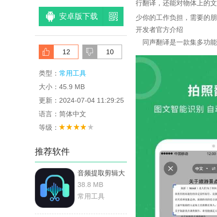
行翻译，还能对物体上的文
安卓版下载
少你的工作负担，需要的朋
开发者官方介绍
同声翻译是一款集多功能
12
10
类型：
常用工具
大小：45.9 MB
更新：2024-07-04 11:29:25
语言：简体中文
等级：
推荐软件
音频提取剪辑大
师 v1.0.5 安卓
38.8 MB
版
常用工具