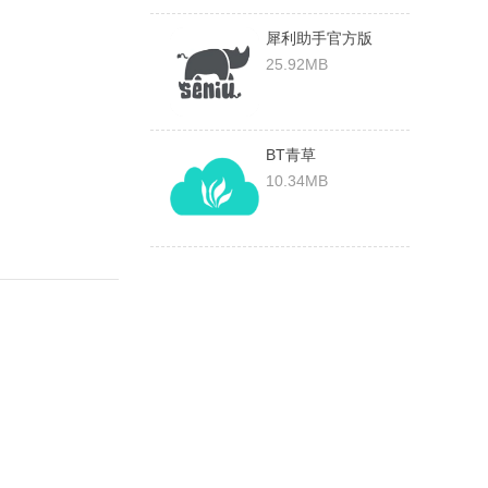
犀利助手官方版
v1.5.5安卓版
25.92MB
BT青草
10.34MB