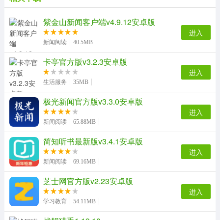
试的重难点，包含了护理考试交流平台、视频讲解、在线
练题、错题收藏等丰富功能。软件内容实时更新，帮你顺
紫金山新闻客户端v4.9.12安卓版
利拿下考试，帮你迅速获取护理考试第一手资讯。有需要
进入
新闻阅读
40.5MB
的用户欢迎下载体验。
卡亭官方版v3.2.3安卓版
进入
生活服务
35MB
极光新闻官方版v3.3.0安卓版
进入
新闻阅读
65.88MB
简知听书最新版v3.4.1安卓版
进入
新闻阅读
69.16MB
芝士网官方版v2.23安卓版
进入
学习教育
54.11MB