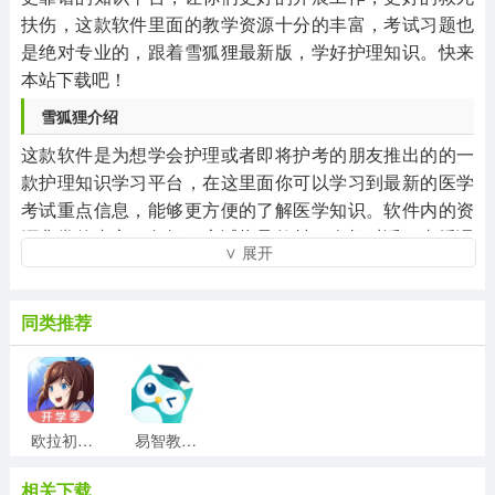
扶伤，这款软件里面的教学资源十分的丰富，考试习题也
是绝对专业的，跟着雪狐狸最新版，学好护理知识。快来
本站下载吧！
雪狐狸介绍
这款软件是为想学会护理或者即将护考的朋友推出的的一
款护理知识学习平台，在这里面你可以学习到最新的医学
考试重点信息，能够更方便的了解医学知识。软件内的资
源非常的丰富，包括了应试指导教材、人机对话、直播课
∨ 展开
等等，你可以选择最适合的学习方式进行学习，当你学习
完后软件还会为你量身定制一套习题，你可以进行刷题，
牢记知识点，而刷完题的结果软件也会帮你分析，就算有
同类推荐
不懂的地方也可以在线向软件上的名师请教，名师会耐心
的为你答疑解惑，让你清楚的知道自己的不足。另外软件
内还提供了多种考试模拟，可以让你更好的通过考试，帮
助你减轻备考负担，轻松备考过关。该软件还与人民卫生
欧拉初中数学免费版v1.0.7破解版
易智教官方版v4.1.5安卓版
出版社权威合作，从入门到掌握，从学习到交流，这款软
件涵盖护士资格考试、初级护师、主管护师、医学高级考
相关下载