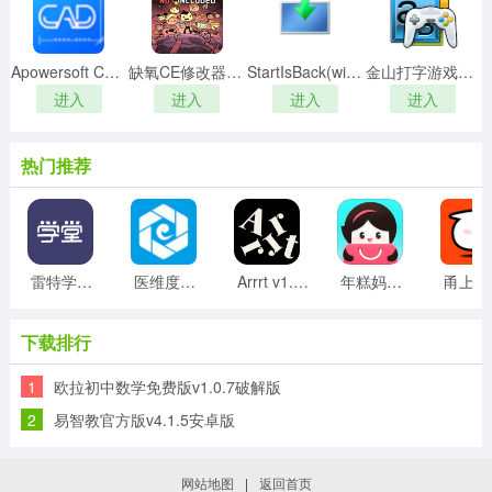
3、名师直播，邀请顶级名师，打造精品课程。
软件优势
Apowersoft CAD Viewerv1.0.1.10中文绿色破解版
缺氧CE修改器 V1.0 免费版
StartIsBack(win10开始菜单)v2.9.0.0免费中文版
金山打字游戏鼠的故事 V1.0 免费版
1、也会依据大家的学习能力，掌握的知识程度，然后为大
进入
进入
进入
进入
家推荐一些比较适合的课程。
2、护理名师，携手名师，打造精品课程。
3、视频讲解，每一题，名师视频解答。
热门推荐
4、护理社区，考友之间互动，增加学习乐趣。
5、为大家提了护理考试咨询的平台，也为大家提供了交流
平台，大家可以一起分享所学的知识内容。
雷特学堂 v1.2.0 安卓版
医维度解剖官方版v2.3.0安卓版
Arrrt v1.10 安卓版
年糕妈妈 v6.8.5 安卓版
甬上
小编测评
这款雪狐狸app官方版还是与人民卫生出版社合作打造
下载排行
的，所以想要学习护理知识的朋友选它绝对没错的。
1
欧拉初中数学免费版v1.0.7破解版
2
易智教官方版v4.1.5安卓版
网站地图
|
返回首页