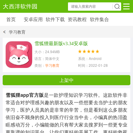
首页
安卓应用
软件下载
资讯教程
软件集合
安卓应用
软件下载
资讯教程
学习教育
安卓软件
安卓游戏
雪狐狸最新版v3.34安卓版
6179 款应用
39 款应用
大小：24.94MB
语言：简体中文
系统：Android
类别：
学习教育
时间：2022-01-28 14:16:57
上架中
雪狐狸app官方版
是一款护理知识学习软件。这款软件非
常适合对护理感兴趣的朋友以及一些想要去当护士的朋友
学习，医护人员真的是非常的辛苦，但是看到这么多朋友
依旧奋不顾身的投入到医疗行业当中去，小编真的热泪盈
眶感动万分，小编能做的只有帮大家去搜罗到一些更专业
更靠谱的知识平台，让你们更好的开展工作，更好的救死