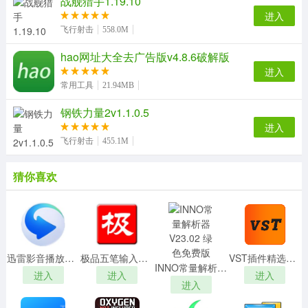
战舰猎手1.19.10
进入
飞行射击
558.0M
hao网址大全去广告版v4.8.6破解版
进入
常用工具
21.94MB
钢铁力量2v1.1.0.5
进入
飞行射击
455.1M
软件特色
猜你喜欢
1、这里的所有课程都是名师打造的，大家选择适合自己的
课程也是特别重要的。
2、一对一助教，一对一服务，应战护考。
3、题库练习，海量精题练习，让学习更高效。
软件亮点
迅雷影音播放器v6.1.6.788官方版
极品五笔输入法v8.7超大字库版
VST插件精选包(64位) V1.0 官方版
INNO常量解析器 V23.02 绿色免费版
进入
进入
进入
1、护理社区，护理考试咨询及交流平台。
进入
2、药考大赛，在竞争中学习，提高学习效率。