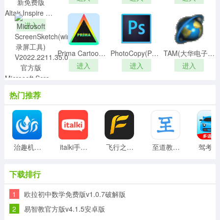
Altair Inspire Studio破解版 V2022 最新免费版
软件特色
进入
1.独家资源，海外权威正版学习资料免费开放。
2.智能诊断，全面检测知识水平。
Prima Cartoonizerv2.0绿色破解版
PhotoCopy(PS图片叠加插件)v2.0.9.1
TAM(大华电子秤软件) V4.0 官方版
3.优秀师资，教学经验丰富。
进入
进入
进入
4.打破时间地点的局限，多种授课方式供你选择。
Microsoft ScreenSketch(win11录屏工具) V2022.2211.35.0 官方版
软件亮点
进入
热门推荐
1.线上就可轻松教学的平台，汇集海量的教学课程资源，
每天都会有大量的更新。
2.学而思培优能根据用户自己的学习情况，有针对性地加
强突出学习。
治趣机构版v3.6.3安卓版
italki手机版v3.55.1安卓版
飞行之翼 v7.0.0 安卓版
至道教育管理服务平台 v3.0.12 安卓版
驾考宝
3.有不明白的问题，都可在线进行咨询，线上老师实时为
您解答，详细讲解。
4.贴心的搜课纬度设计，极大的提高了搜索结果的准确性
下载排行
和实用性。
1
欧拉初中数学免费版v1.0.7破解版
软件优势
2
易智教官方版v4.1.5安卓版
1.学而思培优用科学完善的课程体系统一了老师的授课内