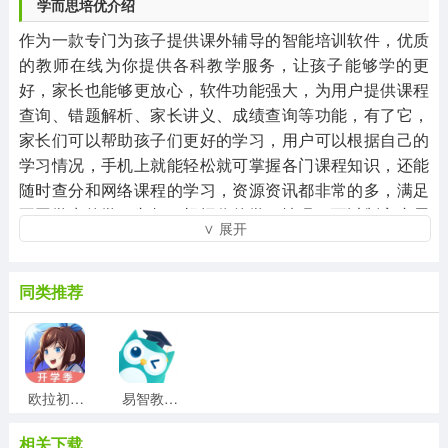
学而思培优介绍
作为一款专门为孩子提供课外辅导的智能培训软件，优质
的教师在线为你提供各科教学服务，让孩子能够学的更
好，家长也能够更放心，软件功能强大，为用户提供课程
查询、错题解析、家长讲义、成绩查询等功能，有了它，
家长们可以帮助孩子们更好的学习，用户可以根据自己的
学习情况，手机上就能轻松就可掌握各门课程知识，还能
随时查分和网络课程的学习，资源资讯都非常的多，满足
不同学生的学习兴趣。根据你的学习情况，可以制定专属
∨ 展开
的学习计划，轻松就可掌握各项知识点，采用多元创新的
教学方式，培养孩子受益一生的能力，使得学生们能够更
加便捷、高效的提升知识能力，这里邀请了非常多的名师
同类推荐
为您上课，优秀师资，教学经验丰富，续报班级一键缴
费，班级变动信息一目了然，省时省力又省心。
欧拉初中数学免费版v1.0.7破解版
易智教官方版v4.1.5安卓版
相关下载