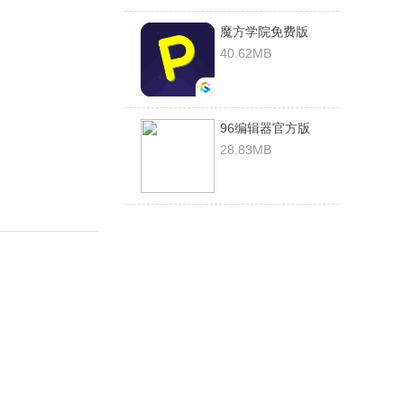
魔方学院免费版
v4.5.18安卓版
40.62MB
96编辑器官方版
v1.0.0安卓版
28.83MB