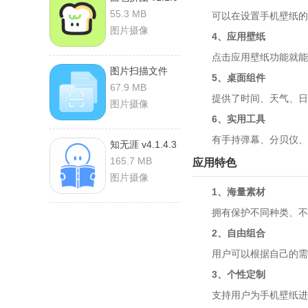
安卓版
55.3 MB
可以在设置手机壁纸的时
图片摄像
4、应用壁纸
点击应用壁纸功能就能快
图片扫描文件
5、桌面组件
v1.1.0 安卓版
67.9 MB
提供了时间、天气、日历
图片摄像
6、实用工具
有手持弹幕、分贝仪、记
知无涯 v4.1.4.3
安卓版
165.7 MB
应用特色
图片摄像
1、海量素材
拥有保护不同种类、不同
2、自由组合
用户可以根据自己的需求
3、个性定制
支持用户为手机壁纸进行