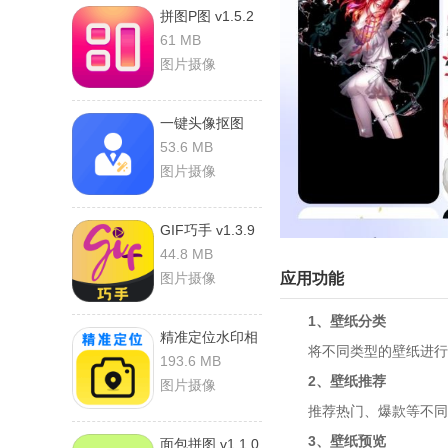
拼图P图 v1.5.2
安卓版
61 MB
图片摄像
一键头像抠图
v1.0.2 安卓版
53.6 MB
图片摄像
GIF巧手 v1.3.9
安卓版
44.8 MB
图片摄像
应用功能
1、壁纸分类
精准定位水印相
将不同类型的壁纸进行详
机 v1.0.1 安卓
193.6 MB
版
2、壁纸推荐
图片摄像
推荐热门、爆款等不同类
3、壁纸预览
面包拼图 v1.1.0