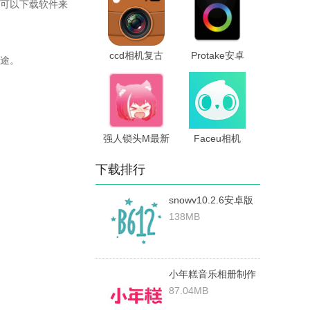
版
可以下载软件来
ccd相机复古
Protake安卓
途。
v1.2 安卓版
3.0.12安卓版
强人锁头M最新
Faceu相机
版v1.22安卓版
6.7.5安卓版
下载排行
snowv10.2.6安卓版
138MB
小年糕音乐相册制作
免费版 v1.24.2安卓
87.04MB
版