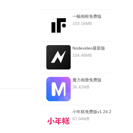
一幅相框免费版
v2.670破解版
103.16MB
Nodevideo最新版
v4.9.4安卓版
104.48MB
魔力相册免费版
v4.5.18安卓版
36.42MB
小年糕免费版v1.24.2
破解版
87.04MB