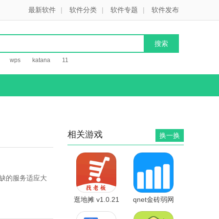
最新软件
|
软件分类
|
软件专题
|
软件发布
wps
katana
11
相关游戏
换一换
或缺的服务适应大
逛地摊 v1.0.21
qnet金砖弱网
安卓版
v1.2 安卓版