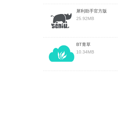
犀利助手官方版
v1.5.5安卓版
25.92MB
BT青草
10.34MB