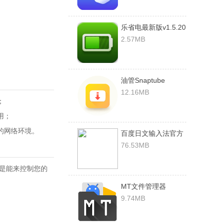
乐省电最新版v1.5.20
安卓版
2.57MB
油管Snaptube
12.16MB
；
用；
的网络环境。
百度日文输入法官方
版v15.4.3安卓版
76.53MB
也是能来控制您的
MT文件管理器
v2.10.1旧版本(免
9.74MB
root)