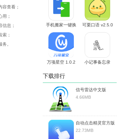
内容查看；
心用；
手机搬家一键换
可栗口语 v2.5.0
容信息；
机 v1.0.8 安卓
安卓版
检索；
版
服务。
万项星空 1.0.2
小记事备忘录
安卓版
v1.2 安卓版
下载排行
信号雷达中文版
v6.4.3-1安卓版
4.66MB
自动点击精灵官方版
v4.9.2安卓版
22.73MB