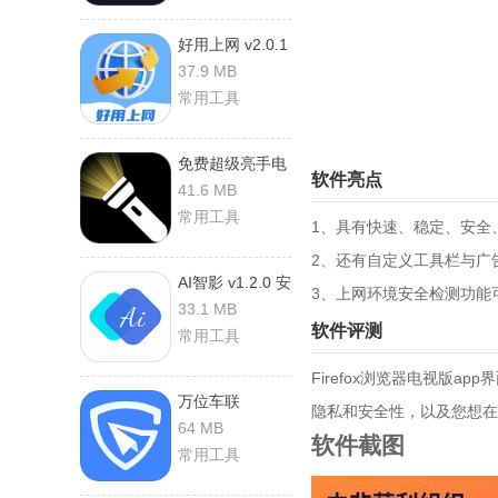
好用上网 v2.0.1
安卓版
37.9 MB
常用工具
免费超级亮手电
软件亮点
筒 v1.0.4 安卓
41.6 MB
版
常用工具
1、具有快速、稳定、安全
2、还有自定义工具栏与广
AI智影 v1.2.0 安
3、上网环境安全检测功能
卓版
33.1 MB
软件评测
常用工具
Firefox浏览器电视版
万位车联
隐私和安全性，以及您想在
v3.1.15 安卓版
64 MB
软件截图
常用工具