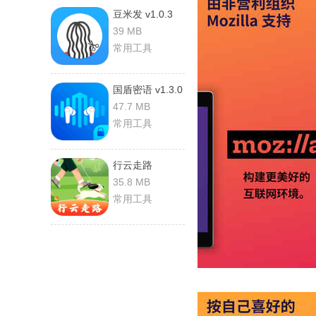
豆米发 v1.0.3
安卓版
39 MB
常用工具
国盾密语 v1.3.0
安卓版
47.7 MB
常用工具
行云走路
v1.4.1.9 安卓版
35.8 MB
常用工具